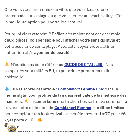
Que vous vous promeniez en ville, que vous fassiez une
promenade sur la plage ou que vous jouiez au beach volley . C’est
la
meilleure option
pour votre look estival.
Pourquoi alors attendre ? Enfilez dès maintenant cet ensemble
deux-pièces indispensable pour afficher votre sens du style et
votre assurance sur la plage. Avec cela, soyez prête à attirer
l’attention et à
rayonner de beauté !
N’oublie pas de te référer au
GUIDE DES TAILLES
. Nos
salopettes sont taillées EU, tu peux donc prendre
ta
taille
habituelle.
Tu vas adorer cet article :
Combishort Femme Chic
dans le
même style, pour profiter de la
saison estivale
de la meilleure des
manières.
La
combi boho
que tu cherches se trouve surement à
travers notre collection de
Combishort Femme
et
édition limitée
pour compléter ton look estival. La modèle mesure 1m77 pèse 66
kg et porte du XL.
Coupe stretchy, jupe ample, armature dos ouvert, corsage en V,