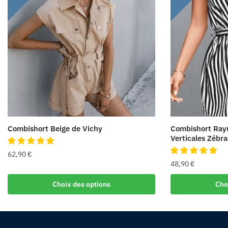
Combishort Beige de Vichy
Combishort Ray
Verticales Zébra
62,90
€
48,90
€
Choix des options
Cho