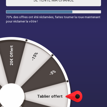
JE TENTE MA CHANCE
70% des offres ont été réclamées, faites tourner la roue maintenant
pour réclamer la vôtre !
20€ Offert
-15%
-5%
Combishort Noire Fleur d’Orient
72,90
€
Tablier offert
Taille