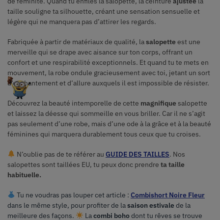
de féminité. Quand tu enfiles la salopette, la ceinture
ajustée
la
taille souligne ta silhouette, créant une sensation sensuelle et
légère qui ne manquera pas d’attirer les regards.
Fabriquée à partir de matériaux de qualité, la
salopette
est une
merveille qui se drape avec aisance sur ton corps, offrant un
confort et une respirabilité exceptionnels. Et quand tu te mets en
mouvement, la robe ondule gracieusement avec toi, jetant un sort
d’enchantement et d’allure auxquels il est impossible de résister.
Découvrez la beauté intemporelle de cette
magnifique
salopette
et laissez la déesse qui sommeille en vous briller. Car il ne s’agit
pas seulement d’une robe, mais d’une ode à la grâce et à la beauté
féminines qui marquera durablement tous ceux que tu croises.
N’oublie pas de te référer au
GUIDE DES TAILLES
.
Nos
salopettes sont taillées EU, tu peux donc prendre
ta
taille
habituelle.
Tu ne voudras pas louper cet article :
Combishort Noire Fleur
dans le même style, pour profiter de la
saison estivale
de la
meilleure des façons.
La
combi boho
dont tu rêves se trouve