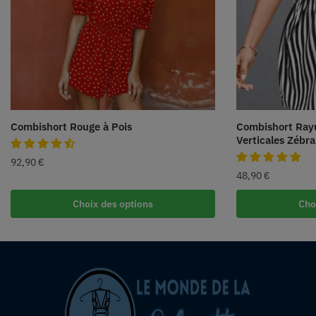
Combishort Rouge à Pois
Combishort Ray
Verticales Zébra
92,90
€
48,90
€
Choix des options
Cho