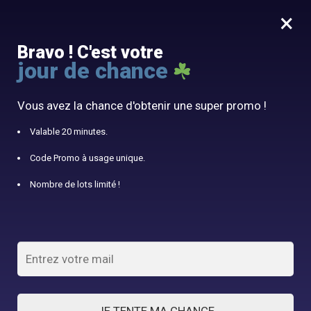
×
MENU
0
Bravo ! C'est votre
Obtenez 10% de réduction avec notre code promo « SALOPETTE10 »
jour de chance
Accueil
/
Combishort Femme
/
Combishort Noire Fleur d’Orient
Vous avez la chance d'obtenir une super promo !
Valable 20 minutes.
Code Promo à usage unique.
Nombre de lots limité !